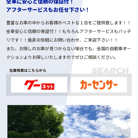
全車に安心と信頼の保証付！
2026.1.10
1/17(土)・18(日) 中古車ダイナミックフェアに参加い
アフターサービスもお任せ下さい！
たします。
2025.12.15
年末年始休暇のお知らせ
豊富なお車の中からお客様のベストな１台をご提供致します！！
2025.11.9
11/22(土)・23(日)・24(月祝) 山形ＢＩＧ中古車フェア
全車安心と信頼の保証付！！もちろんアフターサービスもバッチ
に参加いたします。
リです！！是非お気軽にお問い合わせ、ご来店下さい！！
2025.10.18
11/1(土)・2(日)・3(月祝) ＪＵジャンボフェアフェア
に参加いたします。
また、お探しのお車が見つからない場合でも、全国の自動車オー
2025.9.24
10/4(土)・5(日) 中古車ダイナミックフェアに参加いた
クションよりお探しいたしますのでぜひご相談ください。
します。
2025.9.10
9/27(土)・28(日)オール山形中古車まつりに参加しま
SEARCH
在庫検索はこちらから
す。
2025.8.18
8/23(土)・24(日) 山形ＢＩＧ中古車フェアに参加いた
します。
2025.7.31
夏期休業のお知らせ
2025.6.24
7/5・7/6 夏バテ点検付きオイル交換イベントのご案
内
2025.6.24
損保ジャパン「保険ショップ」認定を受けました。
2025.6.7
ＪＵ（中古自動車販売組合）適正販売店として認定され
ました。