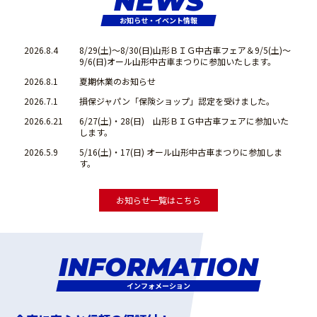
NEWS
お知らせ・イベント情報
2026.8.4
8/29(土)～8/30(日)山形ＢＩＧ中古車フェア＆9/5(土)～
9/6(日)オール山形中古車まつりに参加いたします。
2026.8.1
夏期休業のお知らせ
2026.7.1
損保ジャパン「保険ショップ」認定を受けました。
2026.6.21
6/27(土)・28(日) 山形ＢＩＧ中古車フェアに参加いた
します。
2026.5.9
5/16(土)・17(日) オール山形中古車まつりに参加しま
す。
2026.4.24
ベニＰＡＹ使えます！（第７弾）
お知らせ一覧はこちら
2026.4.14
ＧＷ休業のお知らせ
2026.4.1
4/11(土)・12(日) 山形ＢＩＧ中古車フェアに参加いた
します。
2026.3.8
3/20(金祝)～3/22(日)JU山形春の中古車ジャンボフェア
INFORMATION
＆3/28(土)～3/29(日)オール山形中古車まつりに参加い
たします。
インフォメーション
2026.2.4
2/21(土)・22(日)・23(月祝)オール山形中古車まつりに
参加します。