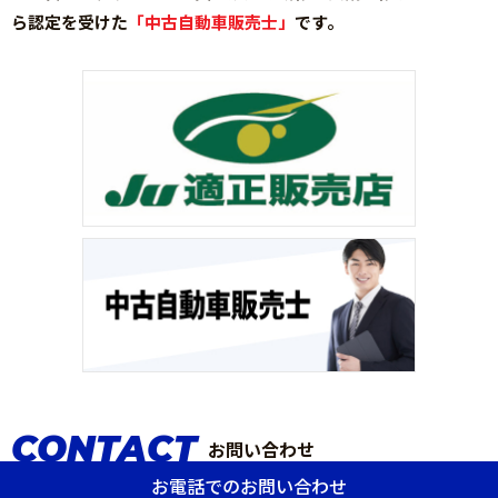
2023.9.1
ベニＰＡＹ使えます！
ら認定を受けた
「中古自動車販売士」
です。
2023.8.7
夏期休暇のお知らせ
2023.7.24
SUBARUオールスター販売店表彰を受賞しました
2023.7.14
第４弾ベニＰＡＹご利用について
2023.6.19
損保ジャパン「保険ショップ」認定を受けました。
2023.6.19
ＪＵ適正販売店に認定されました。
2023.6.14
～9/30まで SUZUKI愛車無料点検実施中です！
2023.6.4
愛車夏バテ点検のご案内
2023.5.29
6/10(土)・11(日) 中古車サマーバーゲンに参加いたし
ます。
2023.5.8
5/27(土)・5/28(日)オール山形中古車まつりに参加しま
す。
2023.4.17
GW休暇のご案内
2023.4.3
タイヤ交換のご予約賜ります！
2023.3.18
4/7(金)～4/9(日) ＪＵ山形 春の中古車ジャンボフェア
CONTACT
に参加します。
お問い合わせ
2023.3.18
4/1(土)・4/2(日) 山形ＢＩＧ中古車フェアに参加しま
お電話でのお問い合わせ
す。