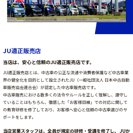
2024.3.4
3/20(水・祝) 会社全休となります。
2024.3.4
3/16(土)・17(日)オール山形中古車まつり＆23(土)・24
(日)中古車ダイナミックフェアに参加します。
2024.2.10
3/2(土)・3/3(日) ＪＵジャンボフェアに参加いたしま
す。
2024.2.10
2/23(金・祝)～25(日) 山形ＢＩＧ中古車フェアに参加
いたします。
JU適正販売店
2024.1.8
新春初売りのご案内
当店は、安心と信頼のJU適正販売店です。
2023.12.6
年末年始休暇のお知らせ
2023.11.7
タイヤ交換のご予約はお電話にて！
JU適正販売店とは、中古車の公正な流通や消費者保護など中古車業
界の健全化を目的として設立されたJU（一般社団法人 日本中古自動
2023.10.17
11/3(金・祝)～11/5(日) 山形ＢＩＧ中古車フェアに参
加します。
車販売協会連合会）が認定した中古車販売店です。
2023.10.16
10/28(土)・29(日) U-car ダイナミックフェアに参加い
中古車販売における数多くの法令やルールを正しく理解し、遵守し
たします。
ていることはもちろん、徹底した「お客様目線」での対応に関して
2023.10.1
創業祭９DAYS「合いことば」のお知らせ
の教育研修を修了しており、お客様へ安心と信頼の中古車選びのサ
2023.9.23
支払総額表示に変更しました。
ポートをします。
2023.9.1
9/9・10オール山形中古車まつり＆9/16～18ＪＵジャン
ボフェアに参加いたします。
当店営業スタッフは、全員が規定の研修・受講を修了し、
JUか