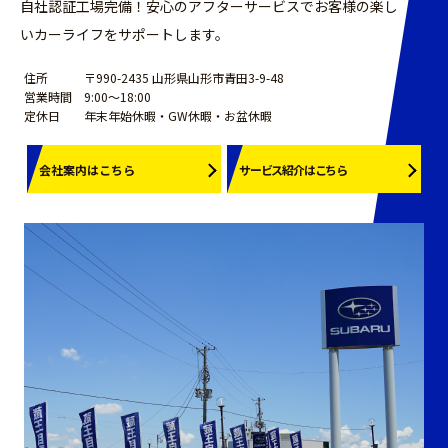
自社認証工場完備！安心のアフターサービスでお客様の楽し
2024.10.15
10/26(土)・27(日) ＪＵジャンボフェアフェアに参加
いカーライフをサポートします。
いたします。
2024.10.2
タイヤ交換早期ご予約のご案内！
住所
〒990-2435 山形県山形市青田3-9-48
2024.9.5
SUBARUオールスター販売店表彰を受賞しました
営業時間
9:00～18:00
定休日
年末年始休暇・GW休暇・お盆休暇
2024.8.31
3/20(金祝)～3/22(日)ＪＵ山形ジャンボフェア＆3/28
(土)～3/29(日)オール山形中古車まつりに参加します。
2024.7.31
夏期休業のお知らせ
会社案内はこちら
サービス紹介はこちら
2024.7.10
7/13・14 愛車夏バテ点検のご案内
2024.7.3
ＪＵ適正販売店に認定されました。
2024.6.26
損保ジャパン「保険ショップ」認定を受けました。
2024.6.3
6/15・16 愛車夏バテ点検のご案内
2024.5.1
5/18(土)・19(日)オール山形中古車まつりに参加しま
す。
2024.4.24
ＧＷ休暇のお知らせ
2024.4.9
4/20(土)・21(日)オール山形中古車まつりに参加しま
す。
2024.3.18
タイヤ交換のご予約はお電話にて！
2024.3.9
ベニＰＡＹ使えます！