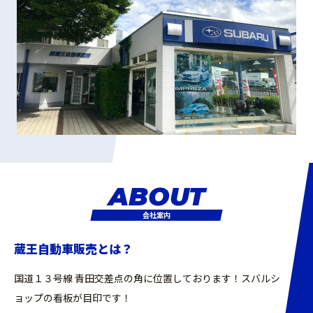
2025.6.4
タイヤ交換時のナット変形における経緯と再発防止につ
いて
2025.5.9
5/17(土)・18(日)オール山形中古車まつりに参加しま
す。
2025.4.25
ベニＰＡＹ使えます！（第６弾）
2025.4.12
ＧＷ休暇のお知らせ
2025.3.29
4/5(土)・6(日) 山形ＢＩＧ中古車フェアに参加いたし
ます。
2025.3.11
タイヤ交換のご予約はお電話にて！
2025.3.10
3/22(土)・23(日)オール山形中古車まつりに参加しま
す。
2025.2.16
3/1(土)・2(日) 山形ＢＩＧ中古車フェアに参加いたし
ABOUT
ます。
2025.2.2
2/15(土)・16(日)オール山形中古車まつりに参加しま
会社案内
す。
2025.1.12
1/25(土)・26(日) 中古車ダイナミックフェアに参加い
蔵王自動車販売とは？
たします。
2024.12.3
年末年始休暇のお知らせ
国道１３号線 青田交差点の角に位置しております！スバルシ
2024.11.5
11/23(土・祝)・24(日) 山形ＢＩＧ中古車フェアに参
ョップの看板が目印です！
加いたします。